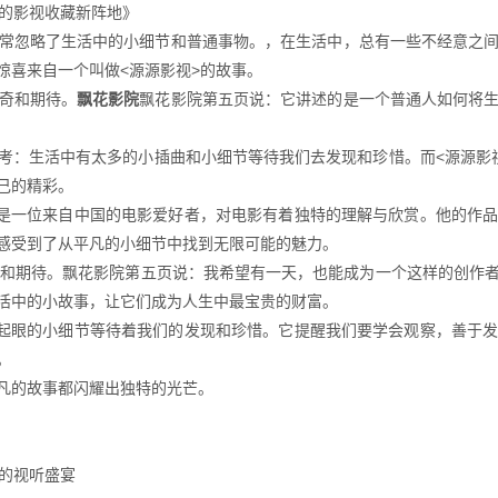
你的影视收藏新阵地》
常忽略了生活中的小细节和普通事物。，在生活中，总有一些不经意之
惊喜来自一个叫做<源源影视>的故事。
奇和期待。
飘花影院
飘花影院第五页说：它讲述的是一个普通人如何将
考：生活中有太多的小插曲和小细节等待我们去发现和珍惜。而<源源影
己的精彩。
他是一位来自中国的电影爱好者，对电影有着独特的理解与欣赏。他的作
感受到了从平凡的小细节中找到无限可能的魅力。
慨和期待。飘花影院第五页说：我希望有一天，也能成为一个这样的创作
活中的小故事，让它们成为人生中最宝贵的财富。
不起眼的小细节等待着我们的发现和珍惜。它提醒我们要学会观察，善于
。
凡的故事都闪耀出独特的光芒。
的视听盛宴