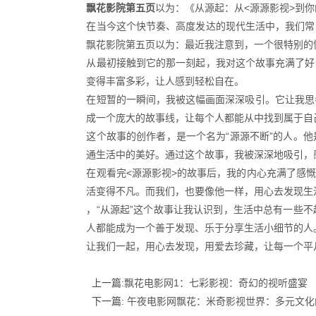
飘花影院第五页
以为：《从源起：从<源源影视>到
在当今这个快节奏、高度发达的现代生活中，我们常
飘花影院第五页以为：最近我注意到，一个很特别的
从最初接触到它的那一刻起，我对这个故事充满了好
变得丰富多彩，让人感到轻松自在。
在短暂的一瞬间，我被这幅画面深深吸引。它让我思
成一个庞大的故事线，让每个人都能从中找到属于自
这个故事的创作者，是一个名为“源源不断”的人。
通生活中的美好。通过这个故事，我被深深地吸引，
在观看完<源源影视>的故事后，我的内心充满了感
活变得不凡。而我们，也要像他一样，用心去发现生
，“从源起”这个故事让我认识到，生活中总有一些
人都能成为一个善于发现、乐于分享生活小细节的人
让我们一起，用心去发现，用爱去珍藏，让每一个平
上一篇:
飘花电影网1：七彩影视：奇幻的视听盛宴
下一篇:
午夜电影网飘花：米奇影视世界：多元文化