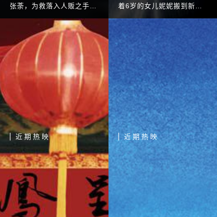
张荼，为救落入人贩之手的
着6岁的女儿妮妮搬到新
儿子小介，不惜孤身奔赴千
居，刚经历婚姻失败的晓月
里之外的他国，和亦敌亦友
情绪低落，一心只想和女儿
的钦貌苏一起捣毁一个庞大
度过以后的生活。 然而新
的国际人贩集团的故事。
居十分古怪，这里流传曾经
有一个母亲在这里把
近期热映
近期热映